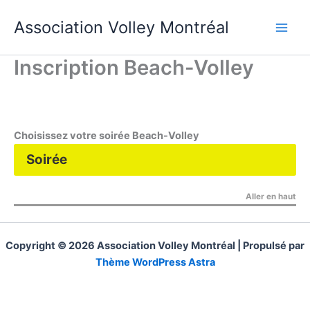
Aller
Association Volley Montréal
au
contenu
Inscription Beach-Volley
Choisissez votre soirée
Beach-Volley
Soirée
Choisissez votre soirée et découvrez le
Aller en haut
tableau descriptif de l’activité.
Copyright © 2026 Association Volley Montréal | Propulsé par
Thème WordPress Astra
Niveaux
Lundi
Mardi
Me