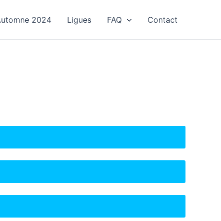
 Automne 2024
Ligues
FAQ
Contact
SJBDS
SJBDS
SJBDS
SJBDS
SJBDS
SJBDS