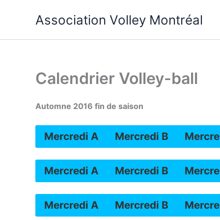
Aller
Association Volley Montréal
au
contenu
Calendrier Volley-ball
Automne 2016 fin de saison
Mercredi A
Mercredi B
Mercre
Mercredi A
Mercredi B
Mercre
JFK
JFK
JFK
Mercredi A
Mercredi B
Mercre
JFK
JFK
JFK