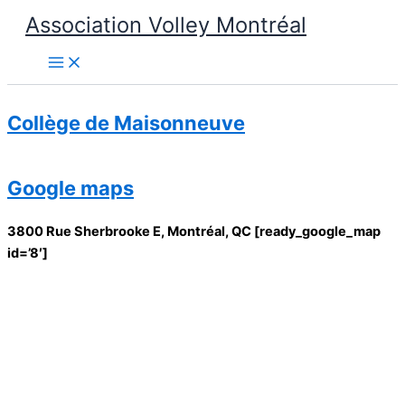
Aller
Association Volley Montréal
au
contenu
Collège de Maisonneuve
Google maps
3800 Rue Sherbrooke E, Montréal, QC [ready_google_map
id=’8′]