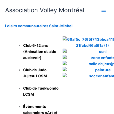
Aller
Association Volley Montréal
au
contenu
Loisirs communautaires Saint-Michel
Club 6-12 ans
(Animation et aide
au devoir)
Club de Judo
Jujitsu LCSM
Club de Taekwondo
LCSM
Événements
saisonniers «Art et