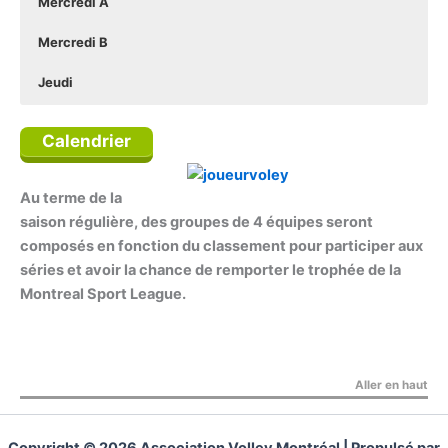
Mercredi A
Mercredi B
Jeudi
Saison régulière
Saison régulière
Saison régulière
Saison régulière
Calendrier
Au terme de la
saison régulière, des groupes de 4 équipes seront
composés en fonction du classement pour participer aux
séries et avoir la chance de remporter le trophée de la
Montreal Sport League.
Aller en haut
Copyright © 2026 Association Volley Montréal | Propulsé par