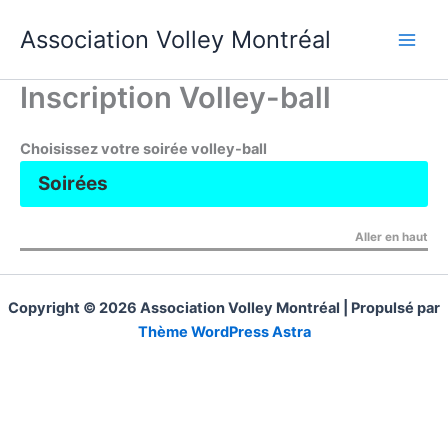
Aller
Association Volley Montréal
au
contenu
Inscription Volley-ball
Choisissez votre soirée volley-ball
Soirées
Choisissez votre soirée et découvrez le
Aller en haut
tableau descriptif de l’activité.
Vous n’avez pas de taxes à payer !
Copyright © 2026 Association Volley Montréal | Propulsé par
Thème WordPress Astra
Niveaux
Mardi
Mercred